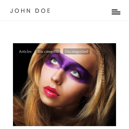
Articles
Sin categoría
Uncategorized