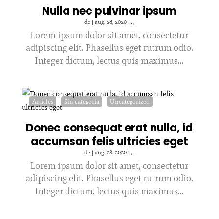
Nulla nec pulvinar ipsum
de
|
aug. 28, 2020
| , ,
Lorem ipsum dolor sit amet, consectetur
adipiscing elit. Phasellus eget rutrum odio.
Integer dictum, lectus quis maximus...
Articles
Sin categoría
Uncategorized
Donec consequat erat nulla, id
accumsan felis ultricies eget
de
|
aug. 28, 2020
| , ,
Lorem ipsum dolor sit amet, consectetur
adipiscing elit. Phasellus eget rutrum odio.
Integer dictum, lectus quis maximus...