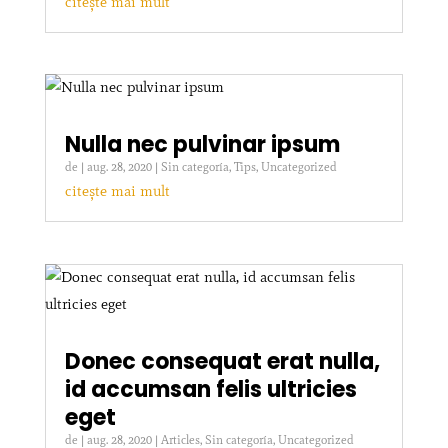
citește mai mult
Nulla nec pulvinar ipsum
de
|
aug. 28, 2020
|
Sin categoría
,
Tips
,
Uncategorized
citește mai mult
Donec consequat erat nulla,
id accumsan felis ultricies
eget
de
|
aug. 28, 2020
|
Articles
,
Sin categoría
,
Uncategorized