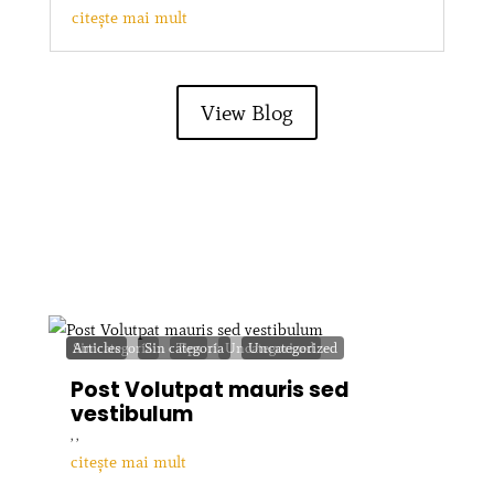
citește mai mult
View Blog
Articles
Sin categoría
Articles
Sin categoría
Sin categoría
Tips
Uncategorized
Uncategorized
Uncategorized
Post Volutpat mauris sed
vestibulum
, ,
citește mai mult